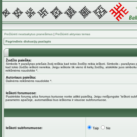
Peržiūrėti neatsakytus pranešimus
|
Peržiūrėti aktyvias temas
Pagrindinis diskusijų puslapis
Žodžio paieška:
Simbolis
+
parašytas priešais žodį reiškia kad tokio žodžio reikia ieškoti. Simbolis
-
parašytas pr
kad tokio žodžio ieškoti nereikia. Jeigu ieškote tik vieno iš kelių žodžių, atskirkite juos simboli
reikšmėms naudokite *.
Autoriaus paieška:
Dalinėms reikšmėms naudokite *.
Ieškoti forumuose:
Pasirinkite forumą arba forumus kuriuose norite atlikti paiešką. Jeigu neišjungsite “ieškoti su
parametro apačioje, automatiškai bus ieškoma ir visuose subforumuose.
Ieškoti subforumuose:
Taip
Ne