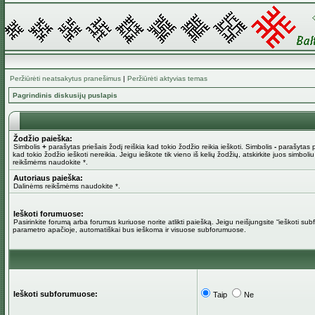
Peržiūrėti neatsakytus pranešimus
|
Peržiūrėti aktyvias temas
Pagrindinis diskusijų puslapis
Žodžio paieška:
Simbolis
+
parašytas priešais žodį reiškia kad tokio žodžio reikia ieškoti. Simbolis
-
parašytas pr
kad tokio žodžio ieškoti nereikia. Jeigu ieškote tik vieno iš kelių žodžių, atskirkite juos simboli
reikšmėms naudokite *.
Autoriaus paieška:
Dalinėms reikšmėms naudokite *.
Ieškoti forumuose:
Pasirinkite forumą arba forumus kuriuose norite atlikti paiešką. Jeigu neišjungsite “ieškoti su
parametro apačioje, automatiškai bus ieškoma ir visuose subforumuose.
Ieškoti subforumuose:
Taip
Ne