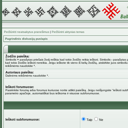
Peržiūrėti neatsakytus pranešimus
|
Peržiūrėti aktyvias temas
Pagrindinis diskusijų puslapis
Žodžio paieška:
Simbolis
+
parašytas priešais žodį reiškia kad tokio žodžio reikia ieškoti. Simbolis
-
parašytas pr
kad tokio žodžio ieškoti nereikia. Jeigu ieškote tik vieno iš kelių žodžių, atskirkite juos simboli
reikšmėms naudokite *.
Autoriaus paieška:
Dalinėms reikšmėms naudokite *.
Ieškoti forumuose:
Pasirinkite forumą arba forumus kuriuose norite atlikti paiešką. Jeigu neišjungsite “ieškoti su
parametro apačioje, automatiškai bus ieškoma ir visuose subforumuose.
Ieškoti subforumuose:
Taip
Ne