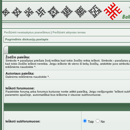
Peržiūrėti neatsakytus pranešimus
|
Peržiūrėti aktyvias temas
Pagrindinis diskusijų puslapis
Žodžio paieška:
Simbolis
+
parašytas priešais žodį reiškia kad tokio žodžio reikia ieškoti. Simbolis
-
parašytas pr
kad tokio žodžio ieškoti nereikia. Jeigu ieškote tik vieno iš kelių žodžių, atskirkite juos simboli
reikšmėms naudokite *.
Autoriaus paieška:
Dalinėms reikšmėms naudokite *.
Ieškoti forumuose:
Pasirinkite forumą arba forumus kuriuose norite atlikti paiešką. Jeigu neišjungsite “ieškoti su
parametro apačioje, automatiškai bus ieškoma ir visuose subforumuose.
Ieškoti subforumuose:
Taip
Ne