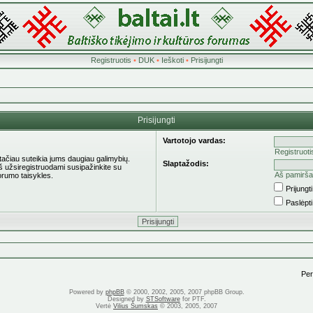
Registruotis
•
DUK
•
Ieškoti
•
Prisijungti
Prisijungti
Vartotojo vardas:
Registruoti
 tačiau suteikia jums daugiau galimybių.
Slaptažodis:
eš užsiregistruodami susipažinkite su
Aš pamirša
orumo taisykles.
Prijung
Paslėpt
Pere
Powered by
phpBB
© 2000, 2002, 2005, 2007 phpBB Group.
Designed by
STSoftware
for PTF.
Vertė
Vilius Šumskas
© 2003, 2005, 2007