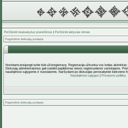
Peržiūrėti neatsakytus pranešimus
|
Peržiūrėti aktyvias temas
Pagrindinis diskusijų puslapis
Norėdami prisijungti turite būti užsiregistravę. Registracija užtrunka vos kelias akimirkas
Diskusijų administratorius gali suteikti papildomas teises registruotiems vartotojams. Pri
naudojimosi sąlygomis ir nuostatomis. Naršydami po diskusijas perskaitykite kiekvieno f
Naudojimosi sąlygos
|
Privatumo politika
Pagrindinis diskusijų puslapis