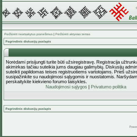
Peržiūrėti neatsakytus pranešimus
|
Peržiūrėti aktyvias temas
Pagrindinis diskusijų puslapis
Norėdami prisijungti turite būti užsiregistravę. Registracija užtrun
akimirkas tačiau suteikia jums daugiau galimybių. Diskusijų admini
suteikti papildomas teises registruotiems vartotojams. Prieš užsi
susipažinkite su naudojimosi sąlygomis ir nuostatomis. Naršydam
perskaitykite kiekvieno forumo taisykles.
Naudojimosi sąlygos
|
Privatumo politika
Pagrindinis diskusijų puslapis
Powe