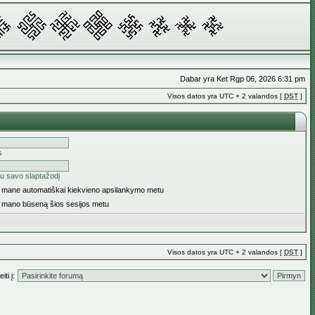
Dabar yra Ket Rgp 06, 2026 6:31 pm
Visos datos yra UTC + 2 valandos [
DST
]
s
u savo slaptažodį
ti mane automatiškai kiekvieno apsilankymo metu
i mano būseną šios sesijos metu
Visos datos yra UTC + 2 valandos [
DST
]
iti į: