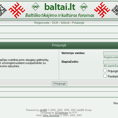
Registruotis
•
DUK
•
Ieškoti
•
Prisijungti
Prisijungti
Vartotojo vardas:
Registruoti
 tačiau suteikia jums daugiau galimybių.
Slaptažodis:
eš užsiregistruodami susipažinkite su
Aš pamirša
orumo taisykles.
Prijung
Paslėpt
Pere
Powered by
phpBB
© 2000, 2002, 2005, 2007 phpBB Group.
Designed by
STSoftware
for PTF.
Vertė
Vilius Šumskas
© 2003, 2005, 2007