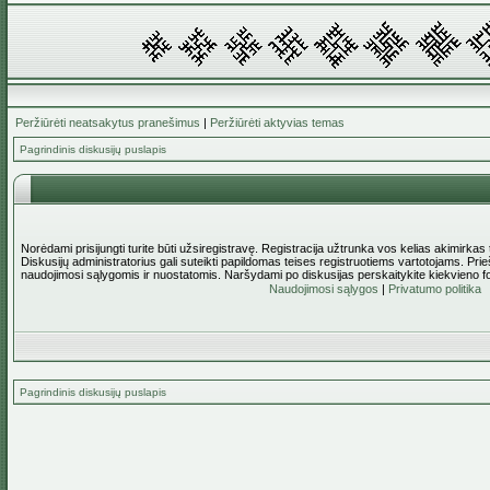
Peržiūrėti neatsakytus pranešimus
|
Peržiūrėti aktyvias temas
Pagrindinis diskusijų puslapis
Norėdami prisijungti turite būti užsiregistravę. Registracija užtrunka vos kelias akimirkas
Diskusijų administratorius gali suteikti papildomas teises registruotiems vartotojams. Pri
naudojimosi sąlygomis ir nuostatomis. Naršydami po diskusijas perskaitykite kiekvieno f
Naudojimosi sąlygos
|
Privatumo politika
Pagrindinis diskusijų puslapis