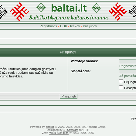
Registruotis
•
DUK
•
Ieškoti
•
Prisijungti
Prisijungti
Vartotojo vardas:
Registruoti
 tačiau suteikia jums daugiau galimybių.
Slaptažodis:
eš užsiregistruodami susipažinkite su
Aš pamirša
orumo taisykles.
Prijung
Paslėpt
Pere
Powered by
phpBB
© 2000, 2002, 2005, 2007 phpBB Group.
Designed by
STSoftware
for PTF.
Vertė
Vilius Šumskas
© 2003, 2005, 2007