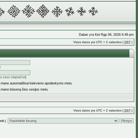
Dabar yra Ket Rgp 06, 2026 6:48 pm
Visos datos yra UTC + 2 valandos [
DST
]
s
u savo slaptažodį
ti mane automatiškai kiekvieno apsilankymo metu
i mano būseną šios sesijos metu
Visos datos yra UTC + 2 valandos [
DST
]
iti į: