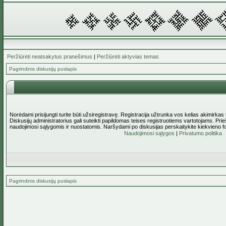
Peržiūrėti neatsakytus pranešimus
|
Peržiūrėti aktyvias temas
Pagrindinis diskusijų puslapis
Norėdami prisijungti turite būti užsiregistravę. Registracija užtrunka vos kelias akimirkas
Diskusijų administratorius gali suteikti papildomas teises registruotiems vartotojams. Pri
naudojimosi sąlygomis ir nuostatomis. Naršydami po diskusijas perskaitykite kiekvieno f
Naudojimosi sąlygos
|
Privatumo politika
Pagrindinis diskusijų puslapis