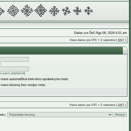
Dabar yra Šeš Rgp 08, 2026 6:01 am
Visos datos yra UTC + 2 valandos [
DST
]
s
u savo slaptažodį
ti mane automatiškai kiekvieno apsilankymo metu
i mano būseną šios sesijos metu
Visos datos yra UTC + 2 valandos [
DST
]
iti į: