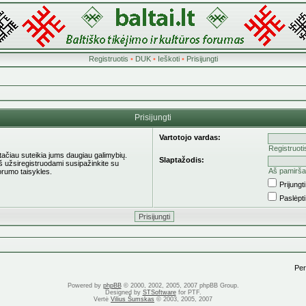
Registruotis
•
DUK
•
Ieškoti
•
Prisijungti
Prisijungti
Vartotojo vardas:
Registruoti
 tačiau suteikia jums daugiau galimybių.
Slaptažodis:
eš užsiregistruodami susipažinkite su
Aš pamirša
orumo taisykles.
Prijung
Paslėpt
Pere
Powered by
phpBB
© 2000, 2002, 2005, 2007 phpBB Group.
Designed by
STSoftware
for PTF.
Vertė
Vilius Šumskas
© 2003, 2005, 2007