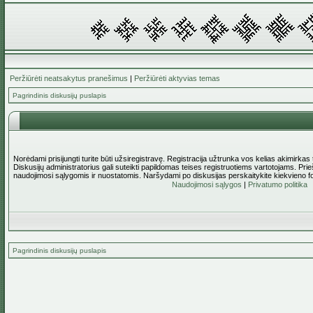
Peržiūrėti neatsakytus pranešimus
|
Peržiūrėti aktyvias temas
Pagrindinis diskusijų puslapis
Norėdami prisijungti turite būti užsiregistravę. Registracija užtrunka vos kelias akimirkas
Diskusijų administratorius gali suteikti papildomas teises registruotiems vartotojams. Pri
naudojimosi sąlygomis ir nuostatomis. Naršydami po diskusijas perskaitykite kiekvieno f
Naudojimosi sąlygos
|
Privatumo politika
Pagrindinis diskusijų puslapis