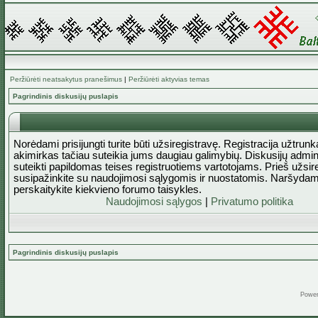
Peržiūrėti neatsakytus pranešimus
|
Peržiūrėti aktyvias temas
Pagrindinis diskusijų puslapis
Norėdami prisijungti turite būti užsiregistravę. Registracija užtrun
akimirkas tačiau suteikia jums daugiau galimybių. Diskusijų admini
suteikti papildomas teises registruotiems vartotojams. Prieš užsi
susipažinkite su naudojimosi sąlygomis ir nuostatomis. Naršydam
perskaitykite kiekvieno forumo taisykles.
Naudojimosi sąlygos
|
Privatumo politika
Pagrindinis diskusijų puslapis
Powe