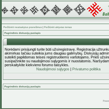
Peržiūrėti neatsakytus pranešimus
|
Peržiūrėti aktyvias temas
Pagrindinis diskusijų puslapis
Norėdami prisijungti turite būti užsiregistravę. Registracija užtrun
akimirkas tačiau suteikia jums daugiau galimybių. Diskusijų admini
suteikti papildomas teises registruotiems vartotojams. Prieš užsi
susipažinkite su naudojimosi sąlygomis ir nuostatomis. Naršydam
perskaitykite kiekvieno forumo taisykles.
Naudojimosi sąlygos
|
Privatumo politika
Pagrindinis diskusijų puslapis
Powe