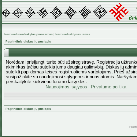
Peržiūrėti neatsakytus pranešimus
|
Peržiūrėti aktyvias temas
Pagrindinis diskusijų puslapis
Norėdami prisijungti turite būti užsiregistravę. Registracija užtrun
akimirkas tačiau suteikia jums daugiau galimybių. Diskusijų admini
suteikti papildomas teises registruotiems vartotojams. Prieš užsi
susipažinkite su naudojimosi sąlygomis ir nuostatomis. Naršydam
perskaitykite kiekvieno forumo taisykles.
Naudojimosi sąlygos
|
Privatumo politika
Pagrindinis diskusijų puslapis
Powe