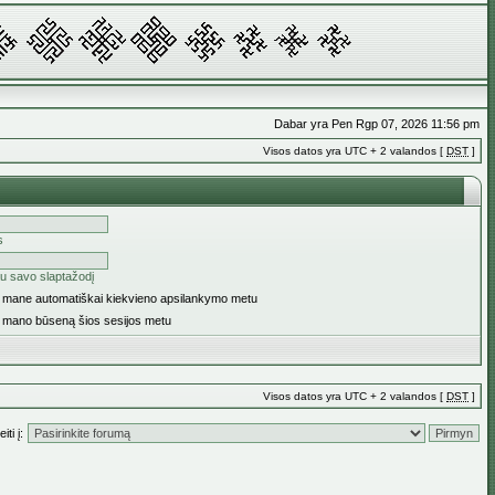
Dabar yra Pen Rgp 07, 2026 11:56 pm
Visos datos yra UTC + 2 valandos [
DST
]
s
u savo slaptažodį
ti mane automatiškai kiekvieno apsilankymo metu
i mano būseną šios sesijos metu
Visos datos yra UTC + 2 valandos [
DST
]
iti į: