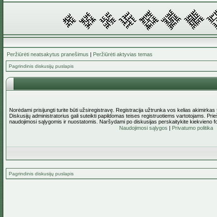
Peržiūrėti neatsakytus pranešimus
|
Peržiūrėti aktyvias temas
Pagrindinis diskusijų puslapis
Norėdami prisijungti turite būti užsiregistravę. Registracija užtrunka vos kelias akimirkas
Diskusijų administratorius gali suteikti papildomas teises registruotiems vartotojams. Pri
naudojimosi sąlygomis ir nuostatomis. Naršydami po diskusijas perskaitykite kiekvieno f
Naudojimosi sąlygos
|
Privatumo politika
Pagrindinis diskusijų puslapis