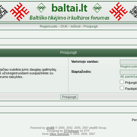
Registruotis
•
DUK
•
Ieškoti
•
Prisijungti
Prisijungti
Vartotojo vardas:
Registruoti
 tačiau suteikia jums daugiau galimybių.
Slaptažodis:
eš užsiregistruodami susipažinkite su
Aš pamirša
orumo taisykles.
Prijung
Paslėpt
Pere
Powered by
phpBB
© 2000, 2002, 2005, 2007 phpBB Group.
Designed by
STSoftware
for PTF.
Vertė
Vilius Šumskas
© 2003, 2005, 2007