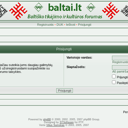
Registruotis
•
DUK
•
Ieškoti
•
Prisijungti
Prisijungti
Vartotojo vardas:
Registruoti
 tačiau suteikia jums daugiau galimybių.
Slaptažodis:
eš užsiregistruodami susipažinkite su
Aš pamirša
orumo taisykles.
Prijung
Paslėpt
Pere
Powered by
phpBB
© 2000, 2002, 2005, 2007 phpBB Group.
Designed by
STSoftware
for PTF.
Vertė
Vilius Šumskas
© 2003, 2005, 2007