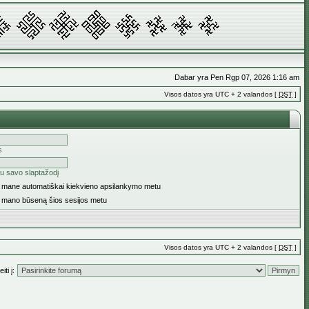
Dabar yra Pen Rgp 07, 2026 1:16 am
Visos datos yra UTC + 2 valandos [
DST
]
s
u savo slaptažodį
ti mane automatiškai kiekvieno apsilankymo metu
i mano būseną šios sesijos metu
Visos datos yra UTC + 2 valandos [
DST
]
iti į: