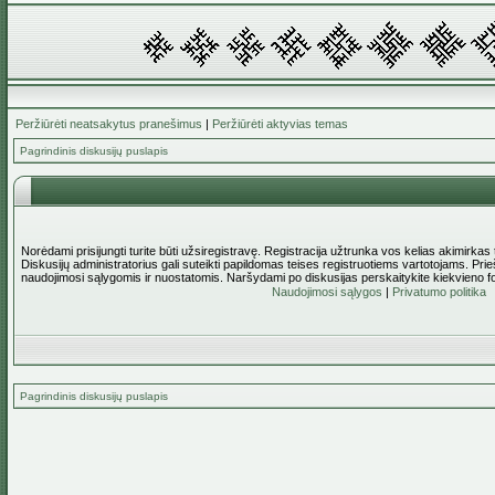
Peržiūrėti neatsakytus pranešimus
|
Peržiūrėti aktyvias temas
Pagrindinis diskusijų puslapis
Norėdami prisijungti turite būti užsiregistravę. Registracija užtrunka vos kelias akimirkas
Diskusijų administratorius gali suteikti papildomas teises registruotiems vartotojams. Pri
naudojimosi sąlygomis ir nuostatomis. Naršydami po diskusijas perskaitykite kiekvieno f
Naudojimosi sąlygos
|
Privatumo politika
Pagrindinis diskusijų puslapis