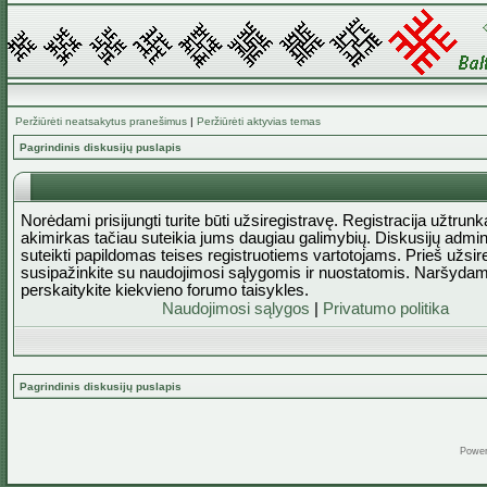
Peržiūrėti neatsakytus pranešimus
|
Peržiūrėti aktyvias temas
Pagrindinis diskusijų puslapis
Norėdami prisijungti turite būti užsiregistravę. Registracija užtrun
akimirkas tačiau suteikia jums daugiau galimybių. Diskusijų admini
suteikti papildomas teises registruotiems vartotojams. Prieš užsi
susipažinkite su naudojimosi sąlygomis ir nuostatomis. Naršydam
perskaitykite kiekvieno forumo taisykles.
Naudojimosi sąlygos
|
Privatumo politika
Pagrindinis diskusijų puslapis
Powe