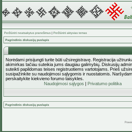
Peržiūrėti neatsakytus pranešimus
|
Peržiūrėti aktyvias temas
Pagrindinis diskusijų puslapis
Norėdami prisijungti turite būti užsiregistravę. Registracija užtrun
akimirkas tačiau suteikia jums daugiau galimybių. Diskusijų admini
suteikti papildomas teises registruotiems vartotojams. Prieš užsi
susipažinkite su naudojimosi sąlygomis ir nuostatomis. Naršydam
perskaitykite kiekvieno forumo taisykles.
Naudojimosi sąlygos
|
Privatumo politika
Pagrindinis diskusijų puslapis
Powe