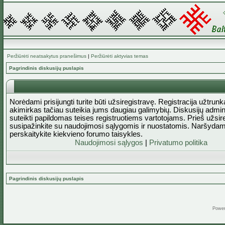
Peržiūrėti neatsakytus pranešimus
|
Peržiūrėti aktyvias temas
Pagrindinis diskusijų puslapis
Norėdami prisijungti turite būti užsiregistravę. Registracija užtrun
akimirkas tačiau suteikia jums daugiau galimybių. Diskusijų admini
suteikti papildomas teises registruotiems vartotojams. Prieš užsi
susipažinkite su naudojimosi sąlygomis ir nuostatomis. Naršydam
perskaitykite kiekvieno forumo taisykles.
Naudojimosi sąlygos
|
Privatumo politika
Pagrindinis diskusijų puslapis
Powe