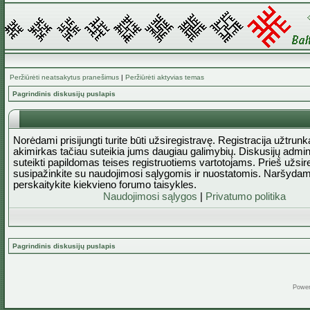
Peržiūrėti neatsakytus pranešimus
|
Peržiūrėti aktyvias temas
Pagrindinis diskusijų puslapis
Norėdami prisijungti turite būti užsiregistravę. Registracija užtrun
akimirkas tačiau suteikia jums daugiau galimybių. Diskusijų admini
suteikti papildomas teises registruotiems vartotojams. Prieš užsi
susipažinkite su naudojimosi sąlygomis ir nuostatomis. Naršydam
perskaitykite kiekvieno forumo taisykles.
Naudojimosi sąlygos
|
Privatumo politika
Pagrindinis diskusijų puslapis
Powe