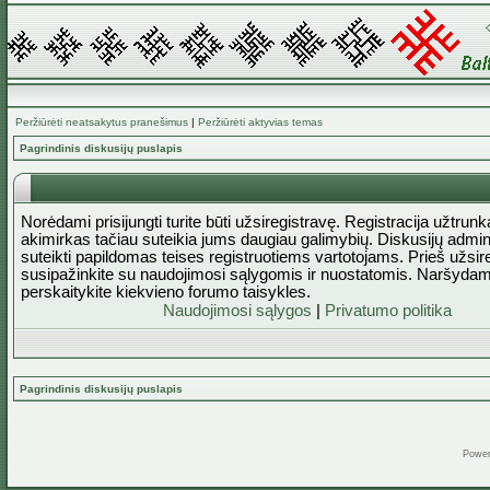
Peržiūrėti neatsakytus pranešimus
|
Peržiūrėti aktyvias temas
Pagrindinis diskusijų puslapis
Norėdami prisijungti turite būti užsiregistravę. Registracija užtrun
akimirkas tačiau suteikia jums daugiau galimybių. Diskusijų admini
suteikti papildomas teises registruotiems vartotojams. Prieš užsi
susipažinkite su naudojimosi sąlygomis ir nuostatomis. Naršydam
perskaitykite kiekvieno forumo taisykles.
Naudojimosi sąlygos
|
Privatumo politika
Pagrindinis diskusijų puslapis
Powe