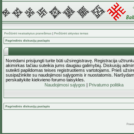
Peržiūrėti neatsakytus pranešimus
|
Peržiūrėti aktyvias temas
Pagrindinis diskusijų puslapis
Norėdami prisijungti turite būti užsiregistravę. Registracija užtrun
akimirkas tačiau suteikia jums daugiau galimybių. Diskusijų admini
suteikti papildomas teises registruotiems vartotojams. Prieš užsi
susipažinkite su naudojimosi sąlygomis ir nuostatomis. Naršydam
perskaitykite kiekvieno forumo taisykles.
Naudojimosi sąlygos
|
Privatumo politika
Pagrindinis diskusijų puslapis
Powe