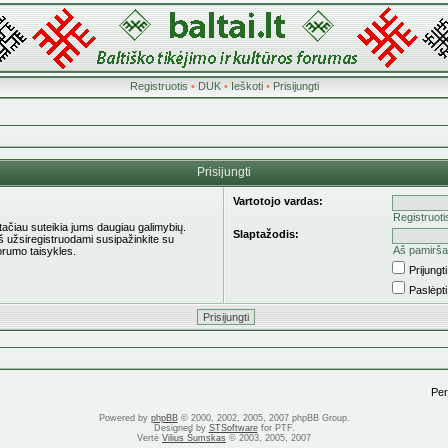
Registruotis
•
DUK
•
Ieškoti
•
Prisijungti
Prisijungti
Vartotojo vardas:
Registruoti
 tačiau suteikia jums daugiau galimybių.
Slaptažodis:
eš užsiregistruodami susipažinkite su
Aš pamirša
orumo taisykles.
Prijung
Paslėpt
Pere
Powered by
phpBB
© 2000, 2002, 2005, 2007 phpBB Group.
Designed by
STSoftware
for PTF.
Vertė
Vilius Šumskas
© 2003, 2005, 2007