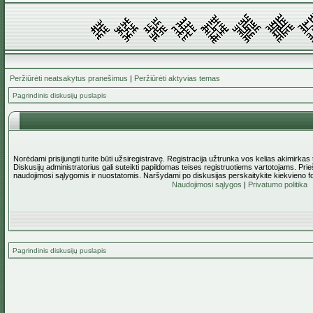
Peržiūrėti neatsakytus pranešimus
|
Peržiūrėti aktyvias temas
Pagrindinis diskusijų puslapis
Norėdami prisijungti turite būti užsiregistravę. Registracija užtrunka vos kelias akimirkas
Diskusijų administratorius gali suteikti papildomas teises registruotiems vartotojams. Pri
naudojimosi sąlygomis ir nuostatomis. Naršydami po diskusijas perskaitykite kiekvieno f
Naudojimosi sąlygos
|
Privatumo politika
Pagrindinis diskusijų puslapis