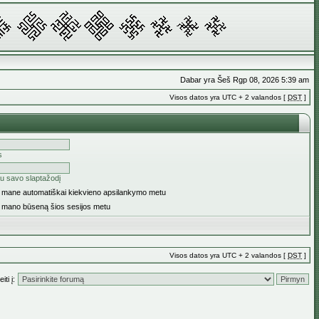
Dabar yra Šeš Rgp 08, 2026 5:39 am
Visos datos yra UTC + 2 valandos [
DST
]
s
u savo slaptažodį
ti mane automatiškai kiekvieno apsilankymo metu
i mano būseną šios sesijos metu
Visos datos yra UTC + 2 valandos [
DST
]
iti į: