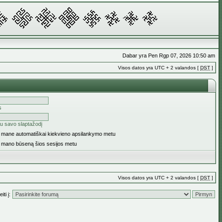
Dabar yra Pen Rgp 07, 2026 10:50 am
Visos datos yra UTC + 2 valandos [
DST
]
s
u savo slaptažodį
ti mane automatiškai kiekvieno apsilankymo metu
i mano būseną šios sesijos metu
Visos datos yra UTC + 2 valandos [
DST
]
iti į: