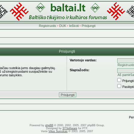
Registruotis
•
DUK
•
Ieškoti
•
Prisijungti
Prisijungti
Vartotojo vardas:
Registruoti
 tačiau suteikia jums daugiau galimybių.
Slaptažodis:
eš užsiregistruodami susipažinkite su
Aš pamirša
orumo taisykles.
Prijung
Paslėpt
Pere
Powered by
phpBB
© 2000, 2002, 2005, 2007 phpBB Group.
Designed by
STSoftware
for PTF.
Vertė
Vilius Šumskas
© 2003, 2005, 2007