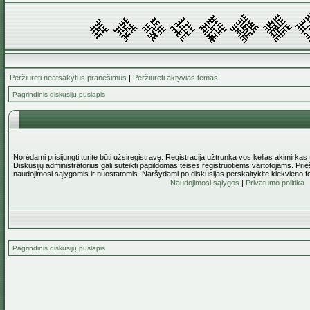
Peržiūrėti neatsakytus pranešimus
|
Peržiūrėti aktyvias temas
Pagrindinis diskusijų puslapis
Norėdami prisijungti turite būti užsiregistravę. Registracija užtrunka vos kelias akimirkas
Diskusijų administratorius gali suteikti papildomas teises registruotiems vartotojams. Pri
naudojimosi sąlygomis ir nuostatomis. Naršydami po diskusijas perskaitykite kiekvieno f
Naudojimosi sąlygos
|
Privatumo politika
Pagrindinis diskusijų puslapis