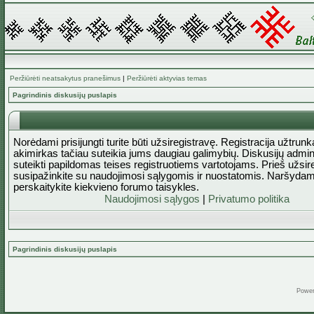
Peržiūrėti neatsakytus pranešimus
|
Peržiūrėti aktyvias temas
Pagrindinis diskusijų puslapis
Norėdami prisijungti turite būti užsiregistravę. Registracija užtrun
akimirkas tačiau suteikia jums daugiau galimybių. Diskusijų admini
suteikti papildomas teises registruotiems vartotojams. Prieš užsi
susipažinkite su naudojimosi sąlygomis ir nuostatomis. Naršydam
perskaitykite kiekvieno forumo taisykles.
Naudojimosi sąlygos
|
Privatumo politika
Pagrindinis diskusijų puslapis
Powe