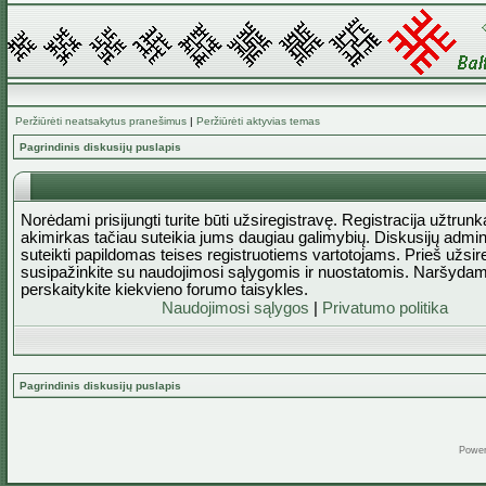
Peržiūrėti neatsakytus pranešimus
|
Peržiūrėti aktyvias temas
Pagrindinis diskusijų puslapis
Norėdami prisijungti turite būti užsiregistravę. Registracija užtrun
akimirkas tačiau suteikia jums daugiau galimybių. Diskusijų admini
suteikti papildomas teises registruotiems vartotojams. Prieš užsi
susipažinkite su naudojimosi sąlygomis ir nuostatomis. Naršydam
perskaitykite kiekvieno forumo taisykles.
Naudojimosi sąlygos
|
Privatumo politika
Pagrindinis diskusijų puslapis
Powe