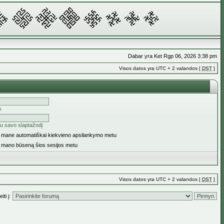
Dabar yra Ket Rgp 06, 2026 3:38 pm
Visos datos yra UTC + 2 valandos [
DST
]
s
u savo slaptažodį
ti mane automatiškai kiekvieno apsilankymo metu
i mano būseną šios sesijos metu
Visos datos yra UTC + 2 valandos [
DST
]
iti į: