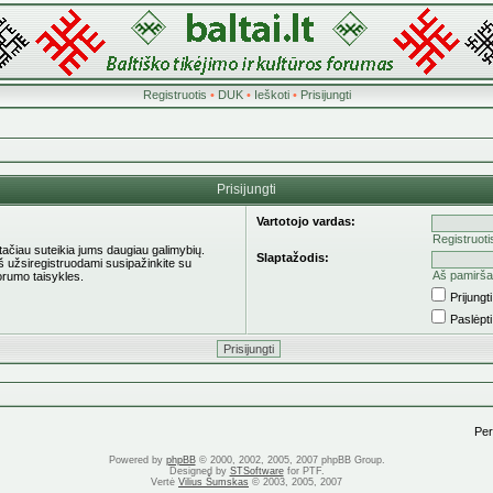
Registruotis
•
DUK
•
Ieškoti
•
Prisijungti
Prisijungti
Vartotojo vardas:
Registruoti
 tačiau suteikia jums daugiau galimybių.
Slaptažodis:
eš užsiregistruodami susipažinkite su
Aš pamirša
orumo taisykles.
Prijung
Paslėpt
Pere
Powered by
phpBB
© 2000, 2002, 2005, 2007 phpBB Group.
Designed by
STSoftware
for PTF.
Vertė
Vilius Šumskas
© 2003, 2005, 2007