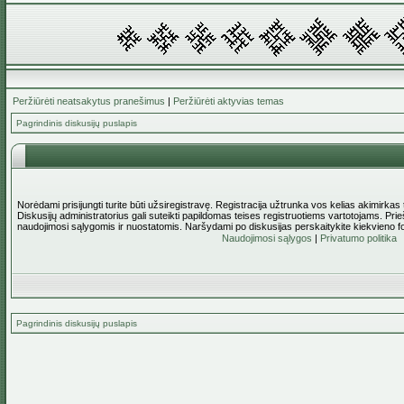
Peržiūrėti neatsakytus pranešimus
|
Peržiūrėti aktyvias temas
Pagrindinis diskusijų puslapis
Norėdami prisijungti turite būti užsiregistravę. Registracija užtrunka vos kelias akimirkas
Diskusijų administratorius gali suteikti papildomas teises registruotiems vartotojams. Pri
naudojimosi sąlygomis ir nuostatomis. Naršydami po diskusijas perskaitykite kiekvieno f
Naudojimosi sąlygos
|
Privatumo politika
Pagrindinis diskusijų puslapis