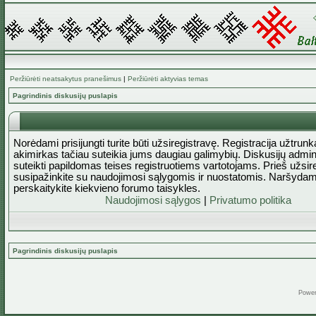
Peržiūrėti neatsakytus pranešimus
|
Peržiūrėti aktyvias temas
Pagrindinis diskusijų puslapis
Norėdami prisijungti turite būti užsiregistravę. Registracija užtrun
akimirkas tačiau suteikia jums daugiau galimybių. Diskusijų admini
suteikti papildomas teises registruotiems vartotojams. Prieš užsi
susipažinkite su naudojimosi sąlygomis ir nuostatomis. Naršydam
perskaitykite kiekvieno forumo taisykles.
Naudojimosi sąlygos
|
Privatumo politika
Pagrindinis diskusijų puslapis
Powe