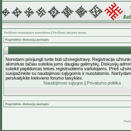
Peržiūrėti neatsakytus pranešimus
|
Peržiūrėti aktyvias temas
Pagrindinis diskusijų puslapis
Norėdami prisijungti turite būti užsiregistravę. Registracija užtrun
akimirkas tačiau suteikia jums daugiau galimybių. Diskusijų admini
suteikti papildomas teises registruotiems vartotojams. Prieš užsi
susipažinkite su naudojimosi sąlygomis ir nuostatomis. Naršydam
perskaitykite kiekvieno forumo taisykles.
Naudojimosi sąlygos
|
Privatumo politika
Pagrindinis diskusijų puslapis
Powe