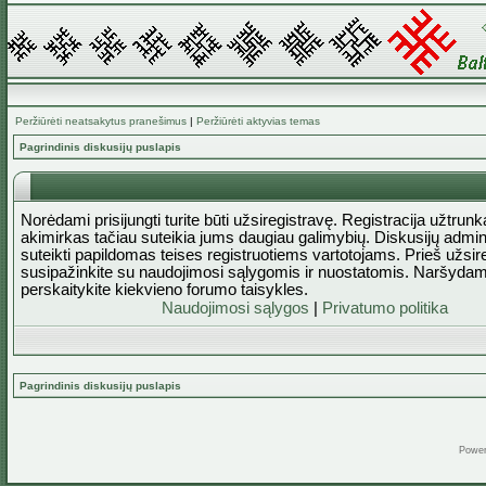
Peržiūrėti neatsakytus pranešimus
|
Peržiūrėti aktyvias temas
Pagrindinis diskusijų puslapis
Norėdami prisijungti turite būti užsiregistravę. Registracija užtrun
akimirkas tačiau suteikia jums daugiau galimybių. Diskusijų admini
suteikti papildomas teises registruotiems vartotojams. Prieš užsi
susipažinkite su naudojimosi sąlygomis ir nuostatomis. Naršydam
perskaitykite kiekvieno forumo taisykles.
Naudojimosi sąlygos
|
Privatumo politika
Pagrindinis diskusijų puslapis
Powe