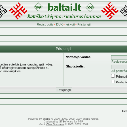
Registruotis
•
DUK
•
Ieškoti
•
Prisijungti
Prisijungti
Vartotojo vardas:
Registruoti
 tačiau suteikia jums daugiau galimybių.
Slaptažodis:
eš užsiregistruodami susipažinkite su
Aš pamirša
orumo taisykles.
Prijung
Paslėpt
Pere
Powered by
phpBB
© 2000, 2002, 2005, 2007 phpBB Group.
Designed by
STSoftware
for PTF.
Vertė
Vilius Šumskas
© 2003, 2005, 2007