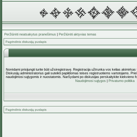
Peržiūrėti neatsakytus pranešimus
|
Peržiūrėti aktyvias temas
Pagrindinis diskusijų puslapis
Norėdami prisijungti turite būti užsiregistravę. Registracija užtrunka vos kelias akimirkas
Diskusijų administratorius gali suteikti papildomas teises registruotiems vartotojams. Pri
naudojimosi sąlygomis ir nuostatomis. Naršydami po diskusijas perskaitykite kiekvieno f
Naudojimosi sąlygos
|
Privatumo politika
Pagrindinis diskusijų puslapis