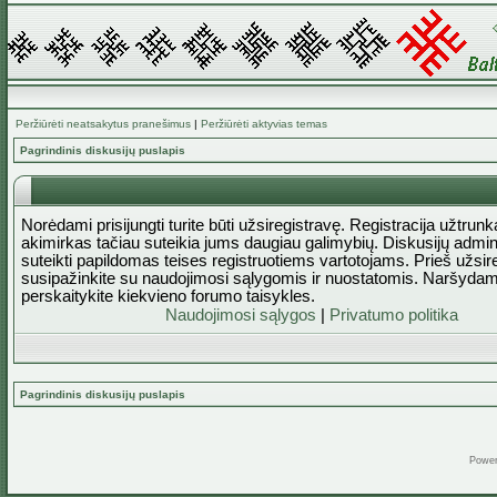
Peržiūrėti neatsakytus pranešimus
|
Peržiūrėti aktyvias temas
Pagrindinis diskusijų puslapis
Norėdami prisijungti turite būti užsiregistravę. Registracija užtrun
akimirkas tačiau suteikia jums daugiau galimybių. Diskusijų admini
suteikti papildomas teises registruotiems vartotojams. Prieš užsi
susipažinkite su naudojimosi sąlygomis ir nuostatomis. Naršydam
perskaitykite kiekvieno forumo taisykles.
Naudojimosi sąlygos
|
Privatumo politika
Pagrindinis diskusijų puslapis
Powe