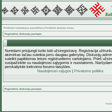
Peržiūrėti neatsakytus pranešimus
|
Peržiūrėti aktyvias temas
Pagrindinis diskusijų puslapis
Norėdami prisijungti turite būti užsiregistravę. Registracija užtrun
akimirkas tačiau suteikia jums daugiau galimybių. Diskusijų admini
suteikti papildomas teises registruotiems vartotojams. Prieš užsi
susipažinkite su naudojimosi sąlygomis ir nuostatomis. Naršydam
perskaitykite kiekvieno forumo taisykles.
Naudojimosi sąlygos
|
Privatumo politika
Pagrindinis diskusijų puslapis
Powe