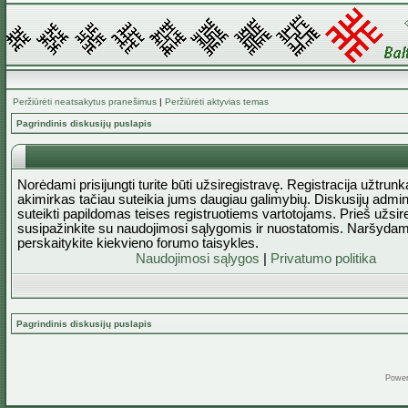
Peržiūrėti neatsakytus pranešimus
|
Peržiūrėti aktyvias temas
Pagrindinis diskusijų puslapis
Norėdami prisijungti turite būti užsiregistravę. Registracija užtrun
akimirkas tačiau suteikia jums daugiau galimybių. Diskusijų admini
suteikti papildomas teises registruotiems vartotojams. Prieš užsi
susipažinkite su naudojimosi sąlygomis ir nuostatomis. Naršydam
perskaitykite kiekvieno forumo taisykles.
Naudojimosi sąlygos
|
Privatumo politika
Pagrindinis diskusijų puslapis
Powe