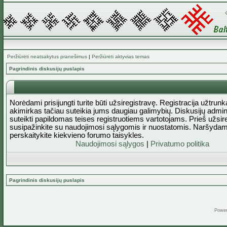
Peržiūrėti neatsakytus pranešimus
|
Peržiūrėti aktyvias temas
Pagrindinis diskusijų puslapis
Norėdami prisijungti turite būti užsiregistravę. Registracija užtrun
akimirkas tačiau suteikia jums daugiau galimybių. Diskusijų admini
suteikti papildomas teises registruotiems vartotojams. Prieš užsi
susipažinkite su naudojimosi sąlygomis ir nuostatomis. Naršydam
perskaitykite kiekvieno forumo taisykles.
Naudojimosi sąlygos
|
Privatumo politika
Pagrindinis diskusijų puslapis
Powe