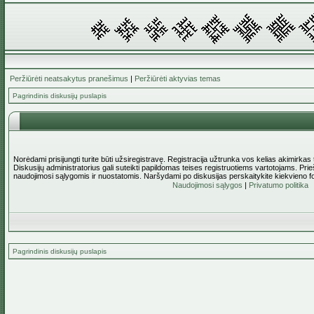
Peržiūrėti neatsakytus pranešimus
|
Peržiūrėti aktyvias temas
Pagrindinis diskusijų puslapis
Norėdami prisijungti turite būti užsiregistravę. Registracija užtrunka vos kelias akimirkas
Diskusijų administratorius gali suteikti papildomas teises registruotiems vartotojams. Pri
naudojimosi sąlygomis ir nuostatomis. Naršydami po diskusijas perskaitykite kiekvieno f
Naudojimosi sąlygos
|
Privatumo politika
Pagrindinis diskusijų puslapis