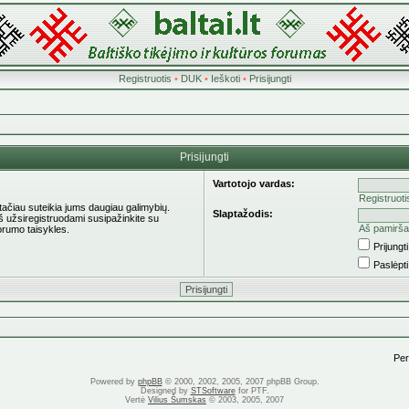
Registruotis
•
DUK
•
Ieškoti
•
Prisijungti
Prisijungti
Vartotojo vardas:
Registruoti
 tačiau suteikia jums daugiau galimybių.
Slaptažodis:
eš užsiregistruodami susipažinkite su
Aš pamirša
orumo taisykles.
Prijung
Paslėpt
Pere
Powered by
phpBB
© 2000, 2002, 2005, 2007 phpBB Group.
Designed by
STSoftware
for PTF.
Vertė
Vilius Šumskas
© 2003, 2005, 2007