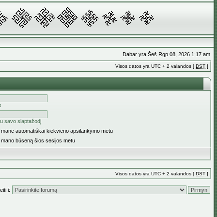
Dabar yra Šeš Rgp 08, 2026 1:17 am
Visos datos yra UTC + 2 valandos [
DST
]
s
u savo slaptažodį
ti mane automatiškai kiekvieno apsilankymo metu
i mano būseną šios sesijos metu
Visos datos yra UTC + 2 valandos [
DST
]
iti į: