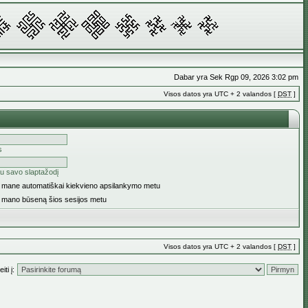
Dabar yra Sek Rgp 09, 2026 3:02 pm
Visos datos yra UTC + 2 valandos [
DST
]
s
u savo slaptažodį
ti mane automatiškai kiekvieno apsilankymo metu
i mano būseną šios sesijos metu
Visos datos yra UTC + 2 valandos [
DST
]
iti į: