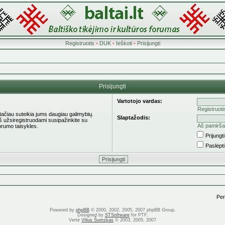
Registruotis
•
DUK
•
Ieškoti
•
Prisijungti
Prisijungti
Vartotojo vardas:
Registruoti
 tačiau suteikia jums daugiau galimybių.
Slaptažodis:
eš užsiregistruodami susipažinkite su
Aš pamirša
orumo taisykles.
Prijung
Paslėpt
Pere
Powered by
phpBB
© 2000, 2002, 2005, 2007 phpBB Group.
Designed by
STSoftware
for PTF.
Vertė
Vilius Šumskas
© 2003, 2005, 2007