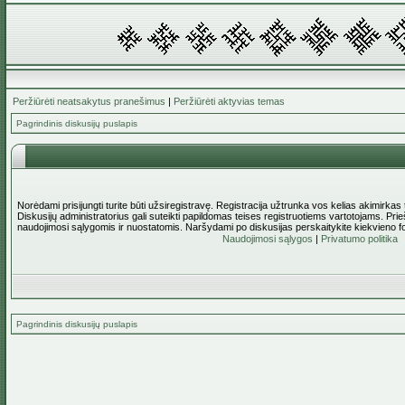
Peržiūrėti neatsakytus pranešimus
|
Peržiūrėti aktyvias temas
Pagrindinis diskusijų puslapis
Norėdami prisijungti turite būti užsiregistravę. Registracija užtrunka vos kelias akimirkas
Diskusijų administratorius gali suteikti papildomas teises registruotiems vartotojams. Pri
naudojimosi sąlygomis ir nuostatomis. Naršydami po diskusijas perskaitykite kiekvieno f
Naudojimosi sąlygos
|
Privatumo politika
Pagrindinis diskusijų puslapis