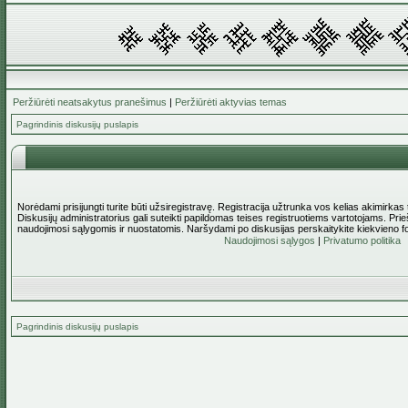
Peržiūrėti neatsakytus pranešimus
|
Peržiūrėti aktyvias temas
Pagrindinis diskusijų puslapis
Norėdami prisijungti turite būti užsiregistravę. Registracija užtrunka vos kelias akimirkas
Diskusijų administratorius gali suteikti papildomas teises registruotiems vartotojams. Pri
naudojimosi sąlygomis ir nuostatomis. Naršydami po diskusijas perskaitykite kiekvieno f
Naudojimosi sąlygos
|
Privatumo politika
Pagrindinis diskusijų puslapis