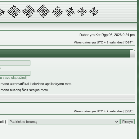
Dabar yra Ket Rgp 06, 2026 9:24 pm
Visos datos yra UTC + 2 valandos [
DST
]
s
u savo slaptažodį
ti mane automatiškai kiekvieno apsilankymo metu
i mano būseną šios sesijos metu
Visos datos yra UTC + 2 valandos [
DST
]
iti į: