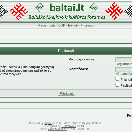
Registruotis
•
DUK
•
Ieškoti
•
Prisijungti
Prisijungti
Vartotojo vardas:
Registruoti
 tačiau suteikia jums daugiau galimybių.
Slaptažodis:
eš užsiregistruodami susipažinkite su
Aš pamirša
orumo taisykles.
Prijung
Paslėpt
Pere
Powered by
phpBB
© 2000, 2002, 2005, 2007 phpBB Group.
Designed by
STSoftware
for PTF.
Vertė
Vilius Šumskas
© 2003, 2005, 2007