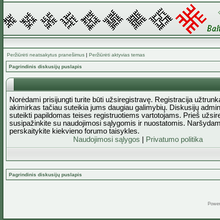
Peržiūrėti neatsakytus pranešimus
|
Peržiūrėti aktyvias temas
Pagrindinis diskusijų puslapis
Norėdami prisijungti turite būti užsiregistravę. Registracija užtrun
akimirkas tačiau suteikia jums daugiau galimybių. Diskusijų admini
suteikti papildomas teises registruotiems vartotojams. Prieš užsi
susipažinkite su naudojimosi sąlygomis ir nuostatomis. Naršydam
perskaitykite kiekvieno forumo taisykles.
Naudojimosi sąlygos
|
Privatumo politika
Pagrindinis diskusijų puslapis
Powe