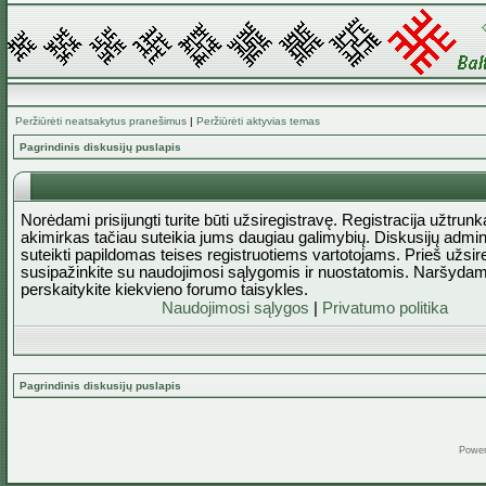
Peržiūrėti neatsakytus pranešimus
|
Peržiūrėti aktyvias temas
Pagrindinis diskusijų puslapis
Norėdami prisijungti turite būti užsiregistravę. Registracija užtrun
akimirkas tačiau suteikia jums daugiau galimybių. Diskusijų admini
suteikti papildomas teises registruotiems vartotojams. Prieš užsi
susipažinkite su naudojimosi sąlygomis ir nuostatomis. Naršydam
perskaitykite kiekvieno forumo taisykles.
Naudojimosi sąlygos
|
Privatumo politika
Pagrindinis diskusijų puslapis
Powe