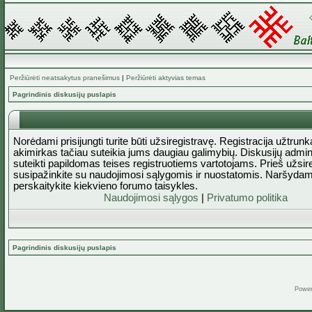
Peržiūrėti neatsakytus pranešimus
|
Peržiūrėti aktyvias temas
Pagrindinis diskusijų puslapis
Norėdami prisijungti turite būti užsiregistravę. Registracija užtrun
akimirkas tačiau suteikia jums daugiau galimybių. Diskusijų admini
suteikti papildomas teises registruotiems vartotojams. Prieš užsi
susipažinkite su naudojimosi sąlygomis ir nuostatomis. Naršydam
perskaitykite kiekvieno forumo taisykles.
Naudojimosi sąlygos
|
Privatumo politika
Pagrindinis diskusijų puslapis
Powe