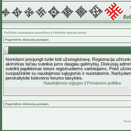
Peržiūrėti neatsakytus pranešimus
|
Peržiūrėti aktyvias temas
Pagrindinis diskusijų puslapis
Norėdami prisijungti turite būti užsiregistravę. Registracija užtrun
akimirkas tačiau suteikia jums daugiau galimybių. Diskusijų admini
suteikti papildomas teises registruotiems vartotojams. Prieš užsi
susipažinkite su naudojimosi sąlygomis ir nuostatomis. Naršydam
perskaitykite kiekvieno forumo taisykles.
Naudojimosi sąlygos
|
Privatumo politika
Pagrindinis diskusijų puslapis
Powe