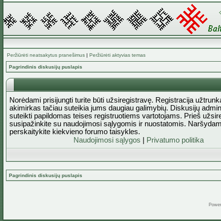
Peržiūrėti neatsakytus pranešimus
|
Peržiūrėti aktyvias temas
Pagrindinis diskusijų puslapis
Norėdami prisijungti turite būti užsiregistravę. Registracija užtrun
akimirkas tačiau suteikia jums daugiau galimybių. Diskusijų admini
suteikti papildomas teises registruotiems vartotojams. Prieš užsi
susipažinkite su naudojimosi sąlygomis ir nuostatomis. Naršydam
perskaitykite kiekvieno forumo taisykles.
Naudojimosi sąlygos
|
Privatumo politika
Pagrindinis diskusijų puslapis
Powe