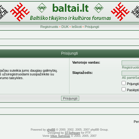
Registruotis
•
DUK
•
Ieškoti
•
Prisijungti
Prisijungti
Vartotojo vardas:
Registruoti
 tačiau suteikia jums daugiau galimybių.
Slaptažodis:
eš užsiregistruodami susipažinkite su
Aš pamirša
orumo taisykles.
Prijung
Paslėpt
Pere
Powered by
phpBB
© 2000, 2002, 2005, 2007 phpBB Group.
Designed by
STSoftware
for PTF.
Vertė
Vilius Šumskas
© 2003, 2005, 2007