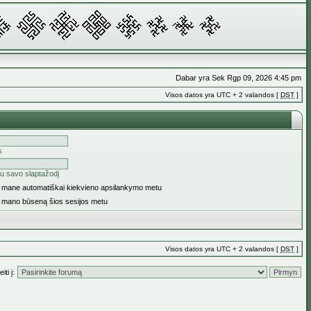
Dabar yra Sek Rgp 09, 2026 4:45 pm
Visos datos yra UTC + 2 valandos [
DST
]
s
u savo slaptažodį
ti mane automatiškai kiekvieno apsilankymo metu
i mano būseną šios sesijos metu
Visos datos yra UTC + 2 valandos [
DST
]
iti į: