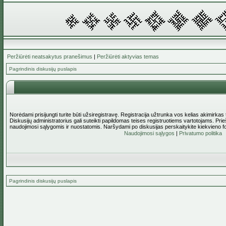
Peržiūrėti neatsakytus pranešimus
|
Peržiūrėti aktyvias temas
Pagrindinis diskusijų puslapis
Norėdami prisijungti turite būti užsiregistravę. Registracija užtrunka vos kelias akimirkas
Diskusijų administratorius gali suteikti papildomas teises registruotiems vartotojams. Pri
naudojimosi sąlygomis ir nuostatomis. Naršydami po diskusijas perskaitykite kiekvieno f
Naudojimosi sąlygos
|
Privatumo politika
Pagrindinis diskusijų puslapis