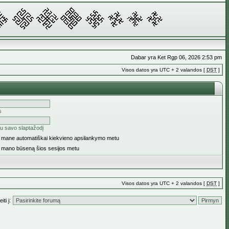
Dabar yra Ket Rgp 06, 2026 2:53 pm
Visos datos yra UTC + 2 valandos [
DST
]
s
u savo slaptažodį
ti mane automatiškai kiekvieno apsilankymo metu
i mano būseną šios sesijos metu
Visos datos yra UTC + 2 valandos [
DST
]
iti į: