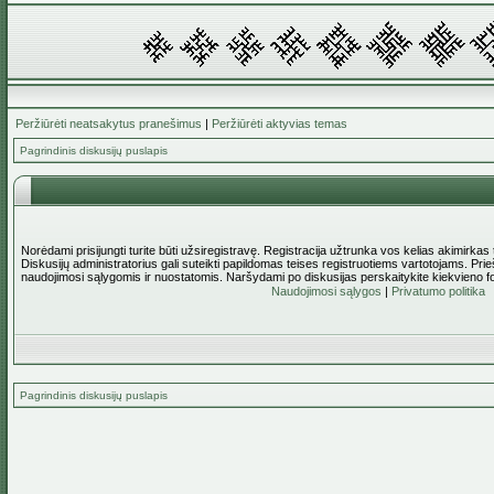
Peržiūrėti neatsakytus pranešimus
|
Peržiūrėti aktyvias temas
Pagrindinis diskusijų puslapis
Norėdami prisijungti turite būti užsiregistravę. Registracija užtrunka vos kelias akimirkas
Diskusijų administratorius gali suteikti papildomas teises registruotiems vartotojams. Pri
naudojimosi sąlygomis ir nuostatomis. Naršydami po diskusijas perskaitykite kiekvieno f
Naudojimosi sąlygos
|
Privatumo politika
Pagrindinis diskusijų puslapis