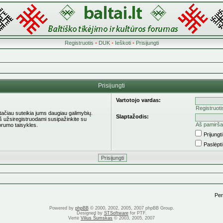
Registruotis
•
DUK
•
Ieškoti
•
Prisijungti
Prisijungti
Vartotojo vardas:
Registruoti
 tačiau suteikia jums daugiau galimybių.
Slaptažodis:
eš užsiregistruodami susipažinkite su
Aš pamirša
orumo taisykles.
Prijung
Paslėpt
Pere
Powered by
phpBB
© 2000, 2002, 2005, 2007 phpBB Group.
Designed by
STSoftware
for PTF.
Vertė
Vilius Šumskas
© 2003, 2005, 2007