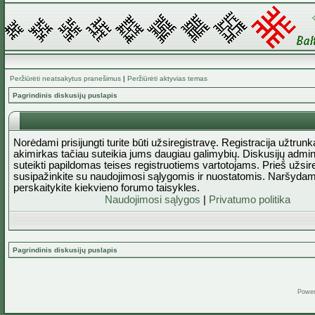
Peržiūrėti neatsakytus pranešimus
|
Peržiūrėti aktyvias temas
Pagrindinis diskusijų puslapis
Norėdami prisijungti turite būti užsiregistravę. Registracija užtrun
akimirkas tačiau suteikia jums daugiau galimybių. Diskusijų admini
suteikti papildomas teises registruotiems vartotojams. Prieš užsi
susipažinkite su naudojimosi sąlygomis ir nuostatomis. Naršydam
perskaitykite kiekvieno forumo taisykles.
Naudojimosi sąlygos
|
Privatumo politika
Pagrindinis diskusijų puslapis
Powe