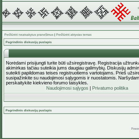
Peržiūrėti neatsakytus pranešimus
|
Peržiūrėti aktyvias temas
Pagrindinis diskusijų puslapis
Norėdami prisijungti turite būti užsiregistravę. Registracija užtrun
akimirkas tačiau suteikia jums daugiau galimybių. Diskusijų admini
suteikti papildomas teises registruotiems vartotojams. Prieš užsi
susipažinkite su naudojimosi sąlygomis ir nuostatomis. Naršydam
perskaitykite kiekvieno forumo taisykles.
Naudojimosi sąlygos
|
Privatumo politika
Pagrindinis diskusijų puslapis
Powe