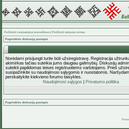
Peržiūrėti neatsakytus pranešimus
|
Peržiūrėti aktyvias temas
Pagrindinis diskusijų puslapis
Norėdami prisijungti turite būti užsiregistravę. Registracija užtrun
akimirkas tačiau suteikia jums daugiau galimybių. Diskusijų admini
suteikti papildomas teises registruotiems vartotojams. Prieš užsi
susipažinkite su naudojimosi sąlygomis ir nuostatomis. Naršydam
perskaitykite kiekvieno forumo taisykles.
Naudojimosi sąlygos
|
Privatumo politika
Pagrindinis diskusijų puslapis
Powe