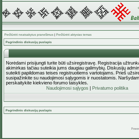
Peržiūrėti neatsakytus pranešimus
|
Peržiūrėti aktyvias temas
Pagrindinis diskusijų puslapis
Norėdami prisijungti turite būti užsiregistravę. Registracija užtrun
akimirkas tačiau suteikia jums daugiau galimybių. Diskusijų admini
suteikti papildomas teises registruotiems vartotojams. Prieš užsi
susipažinkite su naudojimosi sąlygomis ir nuostatomis. Naršydam
perskaitykite kiekvieno forumo taisykles.
Naudojimosi sąlygos
|
Privatumo politika
Pagrindinis diskusijų puslapis
Powe