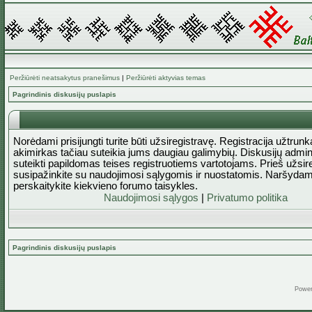
Peržiūrėti neatsakytus pranešimus
|
Peržiūrėti aktyvias temas
Pagrindinis diskusijų puslapis
Norėdami prisijungti turite būti užsiregistravę. Registracija užtrun
akimirkas tačiau suteikia jums daugiau galimybių. Diskusijų admini
suteikti papildomas teises registruotiems vartotojams. Prieš užsi
susipažinkite su naudojimosi sąlygomis ir nuostatomis. Naršydam
perskaitykite kiekvieno forumo taisykles.
Naudojimosi sąlygos
|
Privatumo politika
Pagrindinis diskusijų puslapis
Powe