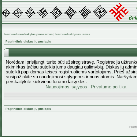
Peržiūrėti neatsakytus pranešimus
|
Peržiūrėti aktyvias temas
Pagrindinis diskusijų puslapis
Norėdami prisijungti turite būti užsiregistravę. Registracija užtrun
akimirkas tačiau suteikia jums daugiau galimybių. Diskusijų admini
suteikti papildomas teises registruotiems vartotojams. Prieš užsi
susipažinkite su naudojimosi sąlygomis ir nuostatomis. Naršydam
perskaitykite kiekvieno forumo taisykles.
Naudojimosi sąlygos
|
Privatumo politika
Pagrindinis diskusijų puslapis
Powe