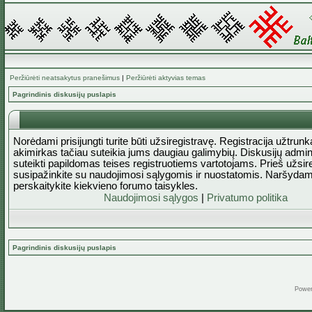
Peržiūrėti neatsakytus pranešimus
|
Peržiūrėti aktyvias temas
Pagrindinis diskusijų puslapis
Norėdami prisijungti turite būti užsiregistravę. Registracija užtrun
akimirkas tačiau suteikia jums daugiau galimybių. Diskusijų admini
suteikti papildomas teises registruotiems vartotojams. Prieš užsi
susipažinkite su naudojimosi sąlygomis ir nuostatomis. Naršydam
perskaitykite kiekvieno forumo taisykles.
Naudojimosi sąlygos
|
Privatumo politika
Pagrindinis diskusijų puslapis
Powe